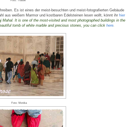
Foto: Traude
chreiben. Es ist eines der meist-besuchten und meist-fotografierten Gebäude
ahl aus weißem Marmor und kostbaren Edelsteinen lesen wollt, könnt ihr
hier
j
Mahal
.
It is
one
of the
most
-
visited
and
most photographed
buildings in the
eautiful
tomb
of
white
marble
and
precious
stones
,
you
can
click
here
.
Foto: Monika