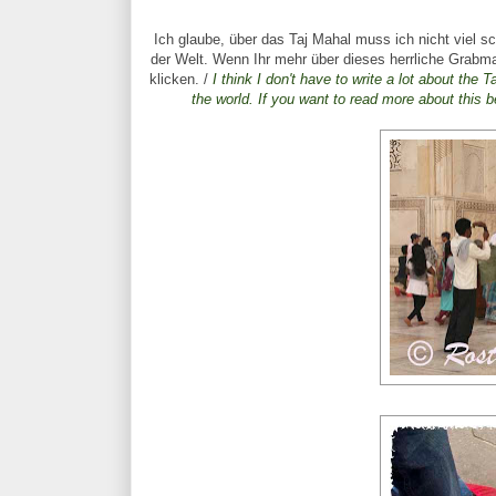
Ich glaube, über das Taj Mahal muss ich nicht viel s
der Welt. Wenn Ihr mehr über dieses herrliche Grabm
klicken. /
I
think
I don't have to write a lot
about
the
Ta
the world
.
If
you
want
to read
more
about
this
b