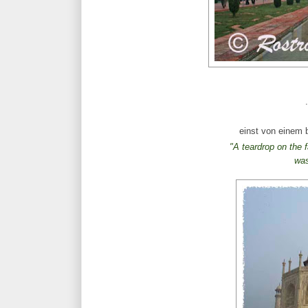
einst von einem 
"
A
teardrop
on
the
wa