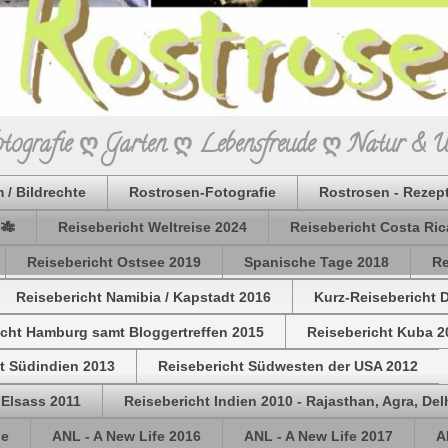
Fotografie ღ Garten ღ Lebensfreude ღ Natur & 
 / Bildrechte
Rostrosen-Fotografie
Rostrosen - Rezep
 🎋
Reisebericht Weltreise 2024
Reisebericht Costa Ric
Reisebericht Ostsee 2019
Spanische Tage 2018
Re
Reisebericht Namibia / Kapstadt 2016
Kurz-Reisebericht 
icht Hamburg samt Bloggertreffen 2015
Reisebericht Kuba 2
t Südindien 2013
Reisebericht Südwesten der USA 2012
 Elsass 2011
Reisebericht Indien 2010 - Rajasthan, Agra, Del
de
ANL - A New Life 2016
ANL - A New Life 2017
A