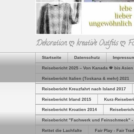
Dekoration ღ kreative Outfits ღ 
Startseite
Datenschutz
Impressum
Reisebericht 2025 – Von Kanada 🍁 bis Asien
Reisebericht Italien (Toskana & mehr) 2021
Reisebericht Kreuzfahrt nach Island 2017
Reisebericht Irland 2015
Kurz-Reiseber
Reisebericht Kroatien 2014
Reiseberich
Reisebericht "Fachwerk und Feinschmeck" -
Rettet die Lachfalte
Fair Play - Fair Tra