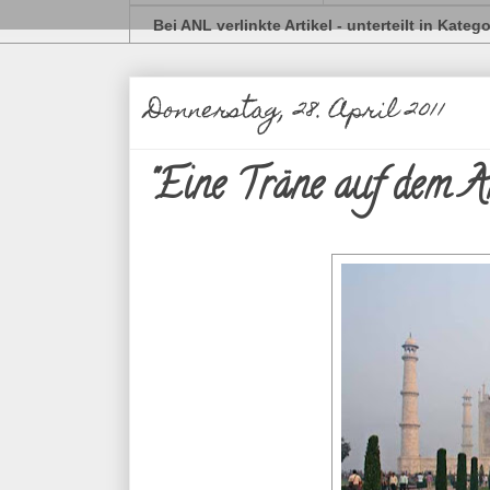
Bei ANL verlinkte Artikel - unterteilt in Kateg
Donnerstag, 28. April 2011
"Eine Träne auf dem Ang