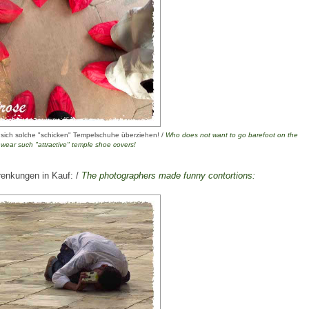
 sich solche "schicken" Tempelschuhe überziehen! /
Who
does not
want
to go
barefoot
on the
 wear
such
"
attractive
"
temple
shoe covers
!
renkungen in Kauf: /
The
photographers
made
​​funny
contortions
: