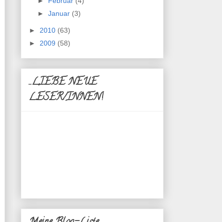
►
Februar
(4)
►
Januar
(3)
►
2010
(63)
►
2009
(58)
...LIEBE NEUE
LESER/INNEN!