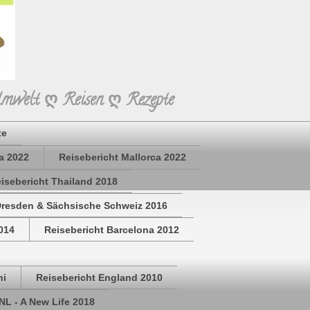
Umwelt ღ Reisen ღ Rezepte
te
a 2022
Reisebericht Mallorca 2022
isebericht Thailand 2018
Dresden & Sächsische Schweiz 2016
014
Reisebericht Barcelona 2012
hi
Reisebericht England 2010
NL - A New Life 2018