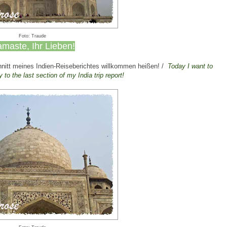
Foto: Traude
maste, Ihr Lieben!
nitt meines Indien-Reiseberichtes willkommen heißen! /
Today I
want
to
y
to
the last section
of my
India
trip
report
!