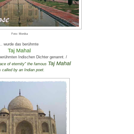
Foto: Monika
... wurde das berühmte
Taj Mahal
berühmten Indischen Dichter genannt. /
Taj
Mahal
face
of eternity
"
the
famous
s
called
by
an
Indian
poet
.