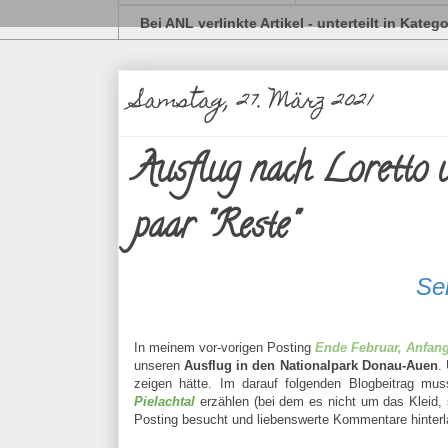
Bei ANL verlinkte Artikel - unterteilt in Kateg
Samstag, 27. März 2021
Ausflug nach Loretto 
paar "Reste"
Ser
In meinem vor-vorigen Posting
Ende Februar, Anfan
unseren
Ausflug in den Nationalpark Donau-Auen
.
zeigen hätte. Im darauf folgenden Blogbeitrag mu
Pielachtal
erzählen (bei dem es nicht um das Kleid, 
Posting besucht und liebenswerte Kommentare hinter