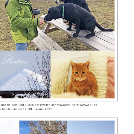
undsis" Kira und Luiz in der zweiten Jännerwoche, Kater Maxwell und
schneiter Garten
16.-19. Jänner 2021