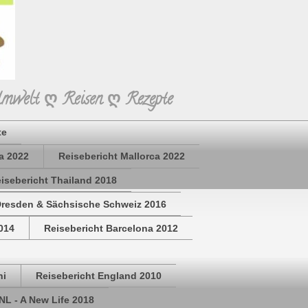
Umwelt ღ Reisen ღ Rezepte
te
a 2022
Reisebericht Mallorca 2022
isebericht Thailand 2018
Dresden & Sächsische Schweiz 2016
014
Reisebericht Barcelona 2012
hi
Reisebericht England 2010
NL - A New Life 2018