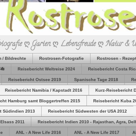
Fotografie ღ Garten ღ Lebensfreude ღ Natur & 
 / Bildrechte
Rostrosen-Fotografie
Rostrosen - Rezep
 🎋
Reisebericht Weltreise 2024
Reisebericht Costa Ric
Reisebericht Ostsee 2019
Spanische Tage 2018
Re
Reisebericht Namibia / Kapstadt 2016
Kurz-Reisebericht 
icht Hamburg samt Bloggertreffen 2015
Reisebericht Kuba 2
t Südindien 2013
Reisebericht Südwesten der USA 2012
 Elsass 2011
Reisebericht Indien 2010 - Rajasthan, Agra, Del
de
ANL - A New Life 2016
ANL - A New Life 2017
A