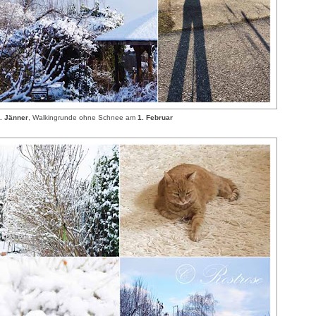
. Jänner
, Walkingrunde ohne Schnee am
1. Februar