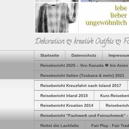
Dekoration ღ kreative Outfits ღ 
Startseite
Datenschutz
Impressum
Reisebericht 2025 – Von Kanada 🍁 bis Asien
Reisebericht Italien (Toskana & mehr) 2021
Reisebericht Kreuzfahrt nach Island 2017
Reisebericht Irland 2015
Kurz-Reiseber
Reisebericht Kroatien 2014
Reiseberich
Reisebericht "Fachwerk und Feinschmeck" -
Rettet die Lachfalte
Fair Play - Fair Tra